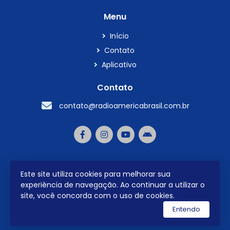
Menu
Início
Contato
Aplicativo
Contato
contato@radioamericabrasil.com.br
Este site utiliza cookies para melhorar sua
2026 © Todos os direitos reservados.
experiência de navegação. Ao continuar a utilizar o
site, você concorda com o uso de cookies.
utilizamos a plataforma
Entendo