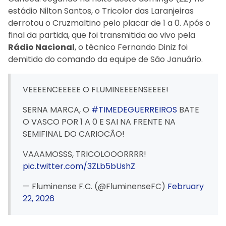
estádio Nilton Santos, o Tricolor das Laranjeiras
derrotou o Cruzmaltino pelo placar de 1 a 0. Após o
final da partida, que foi transmitida ao vivo pela
Rádio Nacional
, o técnico Fernando Diniz foi
demitido do comando da equipe de São Januário.
VEEEENCEEEEE O FLUMINEEEENSEEEE!
SERNA MARCA, O
#TIMEDEGUERREIROS
BATE
O VASCO POR 1 A 0 E SAI NA FRENTE NA
SEMIFINAL DO CARIOCÃO!
VAAAMOSSS, TRICOLOOORRRR!
pic.twitter.com/3ZLb5bUshZ
— Fluminense F.C. (@FluminenseFC)
February
22, 2026