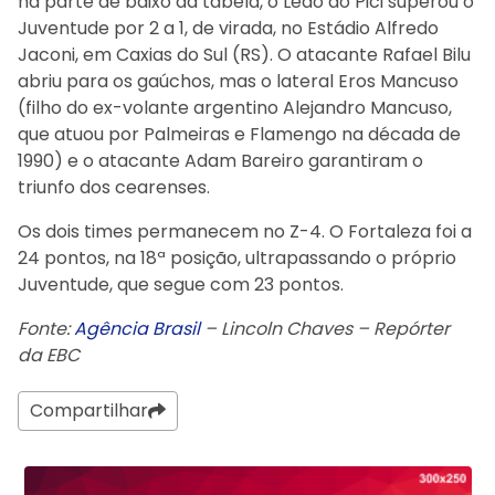
na parte de baixo da tabela, o Leão do Pici superou o
Juventude por 2 a 1, de virada, no Estádio Alfredo
Jaconi, em Caxias do Sul (RS). O atacante Rafael Bilu
abriu para os gaúchos, mas o lateral Eros Mancuso
(filho do ex-volante argentino Alejandro Mancuso,
que atuou por Palmeiras e Flamengo na década de
1990) e o atacante Adam Bareiro garantiram o
triunfo dos cearenses.
Os dois times permanecem no Z-4. O Fortaleza foi a
24 pontos, na 18ª posição, ultrapassando o próprio
Juventude, que segue com 23 pontos.
Fonte:
Agência Brasil
– Lincoln Chaves – Repórter
da EBC
Compartilhar